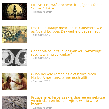
LIFE yn 't nij wrâldbehear: it tsjûgenis fan in
"suizid" dokter
- 15 maart 2019
Doe't Súd-Itaalje mear industrialisearre wie
as Noard-Europa. De wierheid dat se net ...
- 4 maart 2019
Cannabis-oalje tsjin longkanker: "Amazinge
resultaten, halve kanker" ...
- 9 maart 2019
Guon herkele remedies dy't brûke troch
Native Americans, binne noch altiten
- 5 maart 2019
Prosperiêre: feroarsaakje, diarree en nekrose
yn minsken en hûnen. Hjir is wat jo witte
moatte
- 22 maart 2019