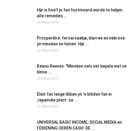
Hjir is hoe't jo fan fuotmoard wurde te heljen:
alle remedies ...
23 Marzo 2019
Prosperiêre: feroarsaakje, diarree en nekrose
yn minsken en hûnen. Hjir ...
22 Marzo 2019
Keanu Reeves: "Minsken sels net bepale wat se
binne ...
22 Marzo 2019
Elixir fan lange libben yn 'e blêden fan in
Japanske plant: sa ...
21 Marzo 2019
UNIVERSAL BASIC INCOME, SOCIAL MEDIA en
FERIENING OEREN CASH: DE ...