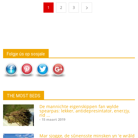
1
2
3
Folgje ús op sosjale
THE MOST BEDS
De mannichte eigenskippen fan wylde
spearpas: lekker, antidepresintator, enerzjy,
rid ...
- 15 maart 2019
Mar sjogge, de sûnensste minsken yn 'e wrâld