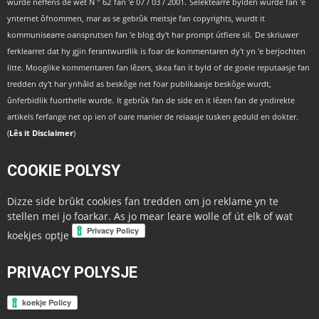
wurde neffens de wet N ° 62
fan 'e 07 / 03 / 2001.
Selektearre bylden wurde fan 'e
ynternet ôfnommen, mar as se gebrûk meitsje fan copyrights, wurdt it
kommunisearre oansprutsen
fan 'e blog dy't har prompt útfiere sil.
De skriuwer
ferklearret dat hy gjin ferantwurdlik is foar de kommentaren dy't yn 'e berjochten
litte. Mooglike kommentaren fan lêzers, skea fan it byld
of de goeie reputaasje fan
tredden dy't har ynhâld as beskôge net foar publikaasje beskôge wurdt,
ûnferbidlik fuorthelle wurde.
It gebrûk fan de side en it lêzen fan de yndirekte
artikels ferfange net op ien of oare manier de relaasje tusken geduld en dokter.
(
Lês it Disclaimer
)
COOKIE POLYSY
Dizze side brûkt cookies fan tredden om jo reklame yn te
stellen mei jo foarkar. As jo ​​mear leare wolle of út elk of wat
koekjes optje
PRIVACY POLYSJE