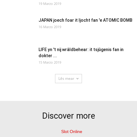
19 Marzo 2019
JAPAN joech foar it ljocht fan 'e ATOMIC BOMB
16 Marzo 2019
LIFE yn 't nij wrâldbehear: it tsjûgenis fan in
dokter ...
15 Marzo 2019
Lês mear
Discover more
Slot Online