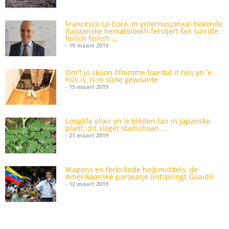
Francesco Lo Coco, in ynternasjonaal bekende
Italjaanske hematolooch ferstjert fan suicide:
feilich feilich ...
- 10 maart 2019
Om't jo skuon ôfnimme foardat it hûs yn 'e
hûs is, is in sûne gewoante
- 15 maart 2019
Longlife elixir yn 'e blêden fan in Japanske
plant: dit slaget stadichoan ...
- 21 maart 2019
Wapens en ferbrânde helpmiddels, de
Amerikaanske parsearje ûntspringt Guaidò
- 12 maart 2019