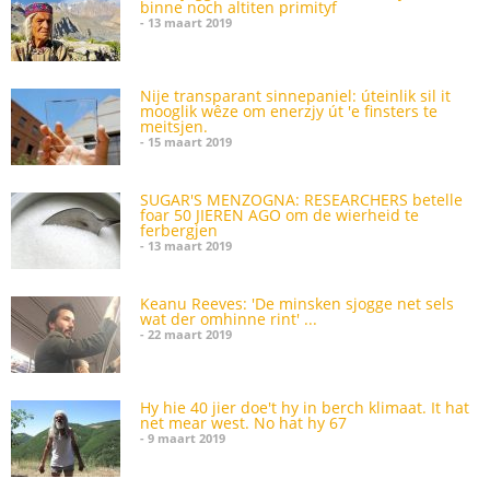
binne noch altiten primityf
- 13 maart 2019
Nije transparant sinnepaniel: úteinlik sil it
mooglik wêze om enerzjy út 'e finsters te
meitsjen.
- 15 maart 2019
SUGAR'S MENZOGNA: RESEARCHERS betelle
foar 50 JIEREN AGO om de wierheid te
ferbergjen
- 13 maart 2019
Keanu Reeves: 'De minsken sjogge net sels
wat der omhinne rint' ...
- 22 maart 2019
Hy hie 40 jier doe't hy in berch klimaat. It hat
net mear west. No hat hy 67
- 9 maart 2019