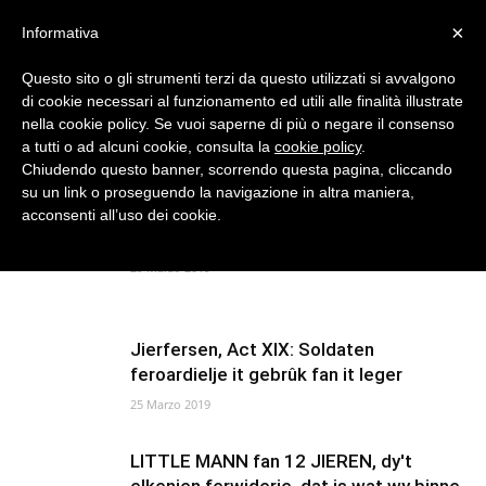
Frysk
×
Informativa
Questo sito o gli strumenti terzi da questo utilizzati si avvalgono
di cookie necessari al funzionamento ed utili alle finalità illustrate
nella cookie policy. Se vuoi saperne di più o negare il consenso
Knowing
a tutti o ad alcuni cookie, consulta la
cookie policy
.
Chiudendo questo banner, scorrendo questa pagina, cliccando
su un link o proseguendo la navigazione in altra maniera,
Thús
blog
acconsenti all’uso dei cookie.
Wolle de EU de eigen sesje oerlibje?
Link
29 Marzo 2019
News
Jierfersen, Act XIX: Soldaten
feroardielje it gebrûk fan it leger
25 Marzo 2019
LITTLE MANN fan 12 JIEREN, dy't