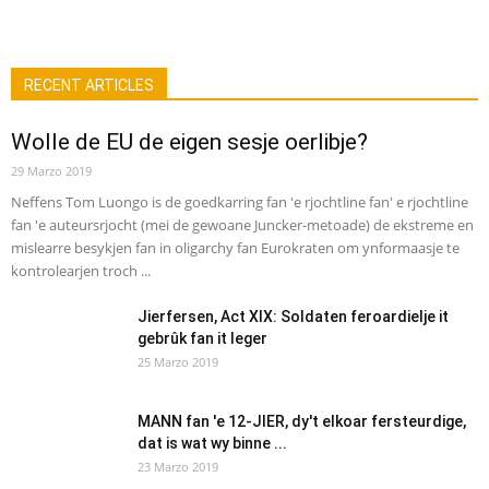
RECENT ARTICLES
Wolle de EU de eigen sesje oerlibje?
29 Marzo 2019
Neffens Tom Luongo is de goedkarring fan 'e rjochtline fan' e rjochtline
fan 'e auteursrjocht (mei de gewoane Juncker-metoade) de ekstreme en
mislearre besykjen fan in oligarchy fan Eurokraten om ynformaasje te
kontrolearjen troch ...
Jierfersen, Act XIX: Soldaten feroardielje it
gebrûk fan it leger
25 Marzo 2019
MANN fan 'e 12-JIER, dy't elkoar fersteurdige,
dat is wat wy binne ...
23 Marzo 2019