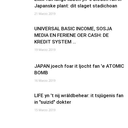
Japanske plant: dit slaget stadichoan
21 Marzo 2019
UNIVERSAL BASIC INCOME, SOSJA
MEDIA EN FERIENE OER CASH: DE
KREDIT SYSTEM ...
19 Marzo 2019
JAPAN joech foar it ljocht fan 'e ATOMIC
BOMB
16 Marzo 2019
LIFE yn 't nij wrâldbehear: it tsjûgenis fan
in "suizid" dokter
15 Marzo 2019