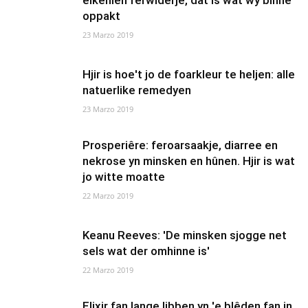
elkenien ferwiderje, dat is wat wy binne
oppakt
23 Marzo 2019
Hjir is hoe't jo de foarkleur te heljen: alle
natuerlike remedyen
23 Marzo 2019
Prosperiêre: feroarsaakje, diarree en
nekrose yn minsken en hûnen. Hjir is wat
jo witte moatte
22 Marzo 2019
Keanu Reeves: 'De minsken sjogge net
sels wat der omhinne is'
22 Marzo 2019
Elixir fan lange libben yn 'e blêden fan in