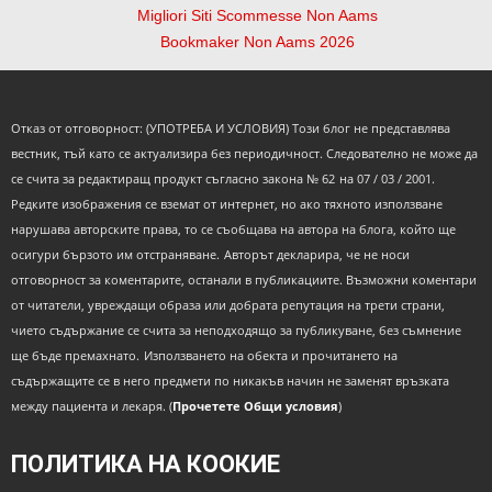
Migliori Siti Scommesse Non Aams
Bookmaker Non Aams 2026
Отказ от отговорност: (УПОТРЕБА И УСЛОВИЯ) Този блог не представлява
вестник, тъй като се актуализира без периодичност.
Следователно не може да
се счита за редактиращ продукт съгласно закона № 62
на 07 / 03 / 2001.
Редките изображения се вземат от интернет, но ако тяхното използване
нарушава авторските права, то се съобщава на автора
на блога, който ще
осигури бързото им отстраняване.
Авторът декларира, че не носи
отговорност за коментарите, останали в публикациите. Възможни коментари
от читатели, увреждащи образа
или добрата репутация на трети страни,
чието съдържание се счита за неподходящо за публикуване, без съмнение
ще бъде премахнато.
Използването на обекта и прочитането на
съдържащите се в него предмети по никакъв начин не заменят връзката
между пациента и лекаря. (
Прочетете Общи условия
)
ПОЛИТИКА НА КООКИЕ