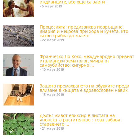
индианците, все още са заети
- 5 март 2019
Процесията: предизвиква повръщане,
диария и некроза при хора и кучета. Ето
какво трябва да знаете
- 22 март 2019
Франческо Ло Коко, международно признат
италиански хематолог, умира от
самоубийство: сигурно ...
- 10 март 2019
Защото премахването на обувките преди
влизане в къщата е здравословен навик
- 15 март 2019
Дълъг живот еликсир в листата на
японската растителност: това забавя
стареенето ...
- 21 март 2019