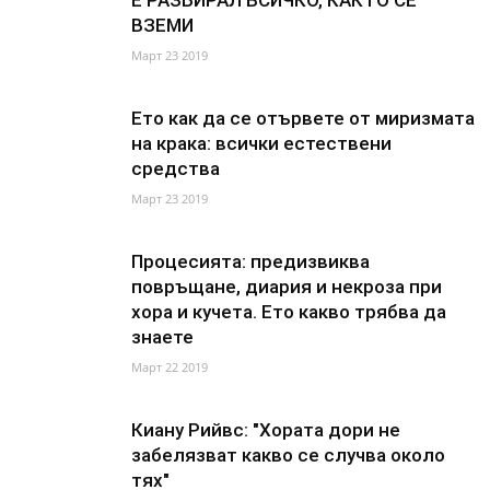
Е РАЗБИРАЛ ВСИЧКО, КАКТО СЕ
ВЗЕМИ
Март 23 2019
Ето как да се отървете от миризмата
на крака: всички естествени
средства
Март 23 2019
Процесията: предизвиква
повръщане, диария и некроза при
хора и кучета. Ето какво трябва да
знаете
Март 22 2019
Киану Рийвс: "Хората дори не
забелязват какво се случва около
тях"