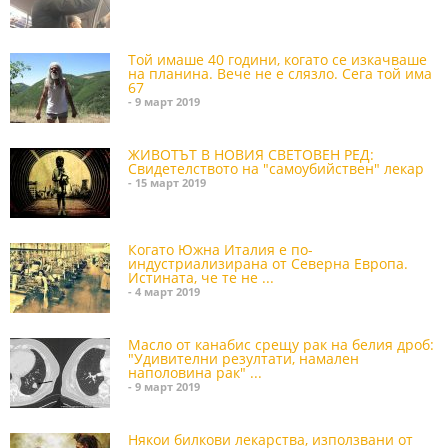
Той имаше 40 години, когато се изкачваше
на планина. Вече не е слязло. Сега той има
67
- 9 март 2019
ЖИВОТЪТ В НОВИЯ СВЕТОВЕН РЕД:
Свидетелството на "самоубийствен" лекар
- 15 март 2019
Когато Южна Италия е по-
индустриализирана от Северна Европа.
Истината, че те не ...
- 4 март 2019
Масло от канабис срещу рак на белия дроб:
"Удивителни резултати, намален
наполовина рак" ...
- 9 март 2019
Някои билкови лекарства, използвани от