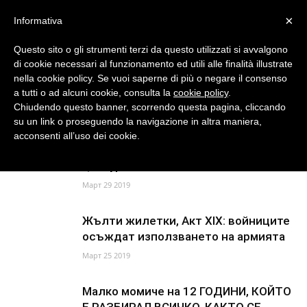
Български
×
Informativa
Questo sito o gli strumenti terzi da questo utilizzati si avvalgono
di cookie necessari al funzionamento ed utili alle finalità illustrate
nella cookie policy. Se vuoi saperne di più o negare il consenso
Знаейки
a tutti o ad alcuni cookie, consulta la
cookie policy
.
Chiudendo questo banner, scorrendo questa pagina, cliccando
su un link o proseguendo la navigazione in altra maniera,
Начало
Блог
acconsenti all’uso dei cookie.
Ще оцелее ли ЕС от собствената си
новинарски
цензура?
Март 29 2019
връзки
Жълти жилетки, Акт XIX: войниците
осъждат използването на армията
Март 25 2019
Малко момиче на 12 ГОДИНИ, КОЙТО