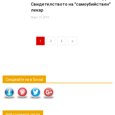
Свидетелството на "самоубийствен"
лекар
Март 15 2019
1
2
3
Следвайте ни в Social
Най-големите легла