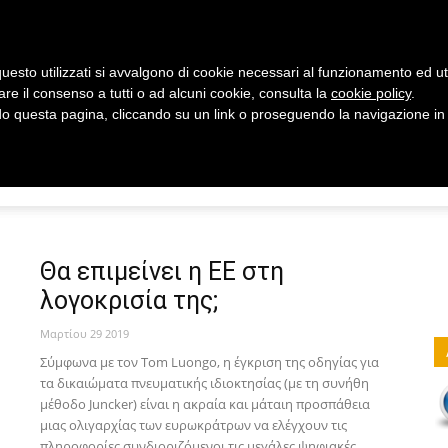
uesto utilizzati si avvalgono di cookie necessari al funzionamento ed utili 
are il consenso a tutti o ad alcuni cookie, consulta la
cookie policy
.
 questa pagina, cliccando su un link o proseguendo la navigazione in a
ΥΓΕΙΑ
ΑΠΟΠΟΊΗΣΗ ΕΥΘΥΝΏΝ
Γνωρίζοντας
Θα επιμείνει η ΕΕ στη
λογοκρισία της;
Link
Μαρτίου 29 2019
Σύμφωνα με τον Tom Luongo, η έγκριση της οδηγίας για
τα δικαιώματα πνευματικής ιδιοκτησίας (με τη συνήθη
μέθοδο Juncker) είναι η ακραία και μάταιη προσπάθεια
μιας ολιγαρχίας των ευρωκράτρων να ελέγχουν τις
πληροφορίες συνδιοριζόμενοι τις μεγάλες ψηφιακές