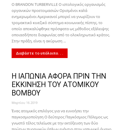
Ο BRANDON TURBERVILLE Ο ιστολογικός οργανισμός
οργανικών προετοιμασιών Ορισμένοι καλά
ενημερωμένοι Αμερικανοί μπορεί να γνωρίζουν το
τρομακτικό κινεζικό σύστημα κοινωνικής πίστης, το
οποίο αποκαλύφθηκε πρόσφατα ως μέθοδος εξάλειψης
οποιασδήποτε διαφωνίας από το ολοκληρωτικό κράτος.
Στην πράξη, είναι η ακύρωση ...
Διαβάστε το υπόλοιπο. . .
Η ΙΑΠΩΝΙΑ ΑΦΟΡΑ ΠΡΙΝ ΤΗΝ
ΕΚΚΙΝΗΣΗ ΤΟΥ ΑΤΟΜΙΚΟΥ
ΒΟΜΒΟΥ
Μαρτίου 16 2019
Ένας ατομικός επιλόγος για να ευνοήσει την
παγκοσμιοποίηση Ο δεύτερος Παγκόσμιος Πόλεμος ως
γνωστό τέλος τελείωσε με την εκτόξευση των δύο
πρώτων πυρηνικών όπλων ενάντια στον ιαπωνικό άμαχο