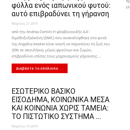
πρ
φύλλα ενός ιαπωνικού φυτού:
ελ
αυτό επιβραδύνει τη γήρανση
Μαρτίου 21 2019
από την Andrea Centini Η φλαβονοειδής 4,4'-
διμεθοξυξαλκόνη (DMC) που ανακαλύφθηκε στα φυτά
της Angelica keiskei είναι ικανή να παρατείνει τη ζωή του
20% σε σκουλήκια, μύγες φρούτων και ζυμών,
επιβραδύνει επίσης τους μηχανισμούς γήρανσης ...
Διαβάστε το υπόλοιπο. . .
ΕΣΩΤΕΡΙΚΟ ΒΑΣΙΚΟ
ΕΙΣΟΔΗΜΑ, ΚΟΙΝΩΝΙΚΑ ΜΕΣΑ
ΚΑΙ ΚΟΙΝΩΝΙΑ ΧΩΡΙΣ ΤΑΜΕΙΑ:
ΤΟ ΠΙΣΤΩΤΙΚΟ ΣΥΣΤΗΜΑ ...
Μαρτίου 19 2019