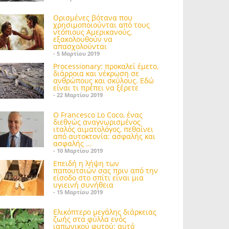
Ορισμένες βότανα που
χρησιμοποιούνται από τους
ντόπιους Αμερικανούς,
εξακολουθούν να
απασχολούνται
- 5 Μαρτίου 2019
Processionary: προκαλεί έμετο,
διάρροια και νέκρωση σε
ανθρώπους και σκύλους. Εδώ
είναι τι πρέπει να ξέρετε
- 22 Μαρτίου 2019
Ο Francesco Lo Coco, ένας
διεθνώς αναγνωρισμένος
ιταλός αιματολόγος, πεθαίνει
από αυτοκτονία: ασφαλής και
ασφαλής ...
- 10 Μαρτίου 2019
Επειδή η λήψη των
παπουτσιών σας πριν από την
είσοδο στο σπίτι είναι μια
υγιεινή συνήθεια
- 15 Μαρτίου 2019
Ελικόπτερο μεγάλης διάρκειας
ζωής στα φύλλα ενός
ιαπωνικού φυτού: αυτό