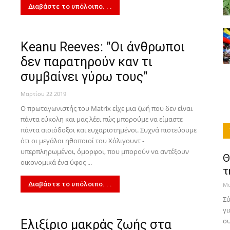
Διαβάστε το υπόλοιπο. . .
Keanu Reeves: "Οι άνθρωποι
δεν παρατηρούν καν τι
συμβαίνει γύρω τους"
Μαρτίου 22 2019
Ο πρωταγωνιστής του Matrix είχε μια ζωή που δεν είναι
πάντα εύκολη και μας λέει πώς μπορούμε να είμαστε
πάντα αισιόδοξοι και ευχαριστημένοι. Συχνά πιστεύουμε
ότι οι μεγάλοι ηθοποιοί του Χόλιγουντ -
υπερπληρωμένοι, όμορφοι, που μπορούν να αντέξουν
Θ
οικονομικά ένα ύφος ...
τ
Διαβάστε το υπόλοιπο. . .
Μα
Σύ
γι
συ
Ελιξίριο μακράς ζωής στα