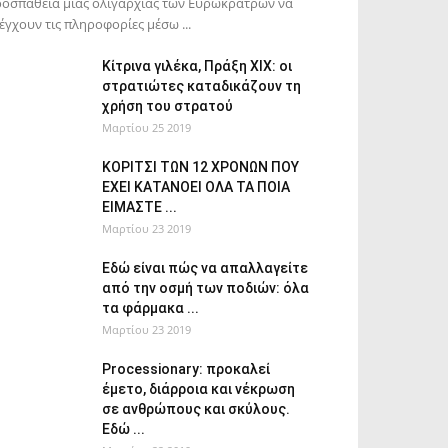
οσπάθεια μιας ολιγαρχίας των Ευρωκράτρων να
έγχουν τις πληροφορίες μέσω ...
Κίτρινα γιλέκα, Πράξη XIX: οι
στρατιώτες καταδικάζουν τη
χρήση του στρατού
Μαρτίου 25 2019
ΚΟΡΙΤΣΙ ΤΩΝ 12 ΧΡΟΝΩΝ ΠΟΥ
ΕΧΕΙ ΚΑΤΑΝΟΕΙ ΟΛΑ ΤΑ ΠΟΙΑ
ΕΙΜΑΣΤΕ ...
Μαρτίου 23 2019
Εδώ είναι πώς να απαλλαγείτε
από την οσμή των ποδιών: όλα
τα φάρμακα ...
Μαρτίου 23 2019
Processionary: προκαλεί
έμετο, διάρροια και νέκρωση
σε ανθρώπους και σκύλους.
Εδώ ...