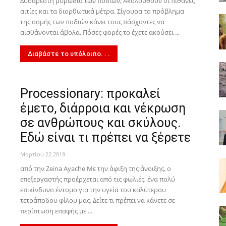
Δυσάρεστη μυρωδιά των ποδιών; Ακολουθούν οι πιθανές
αιτίες και τα διορθωτικά μέτρα. Σίγουρα το πρόβλημα
της οσμής των ποδιών κάνει τους πάσχοντες να
αισθάνονται άβολα. Πόσες φορές το έχετε ακούσει ...
Διαβάστε το υπόλοιπο. . .
Processionary: προκαλεί
έμετο, διάρροια και νέκρωση
σε ανθρώπους και σκύλους.
Εδώ είναι τι πρέπει να ξέρετε
Μαρτίου 22 2019
από την Zeina Ayache Με την άφιξη της άνοιξης, ο
επεξεργαστής προέρχεται από τις φωλιές, ένα πολύ
επικίνδυνο έντομο για την υγεία του καλύτερου
τετράποδου φίλου μας. Δείτε τι πρέπει να κάνετε σε
περίπτωση επαφής με ...