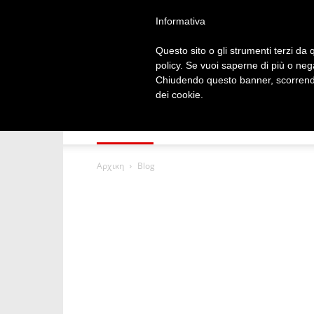
1 Απρίλιος 2019, 17: 24
Informativa
Questo sito o gli strumenti terzi da q
policy. Se vuoi saperne di più o neg
Chiudendo questo banner, scorrendo
dei cookie.
ΑΡΧΙΚΗ
ΠΟΛΙΤΙΚΗ
ΤΕΧΝΟΛΟΓΙΑ
Αρχικη
Blog